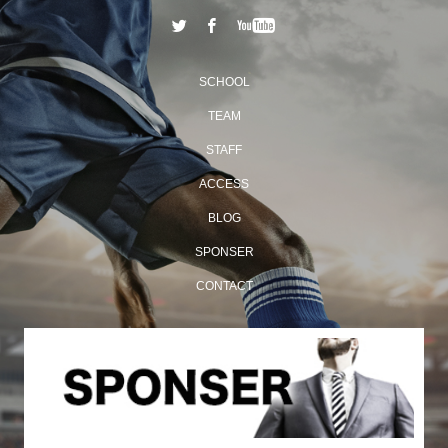
SCHOOL
TEAM
STAFF
ACCESS
BLOG
SPONSER
CONTACT