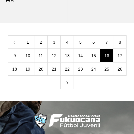
1
2
3
4
5
6
7
8
9
10
11
12
13
14
15
16
17
18
19
20
21
22
23
24
25
26