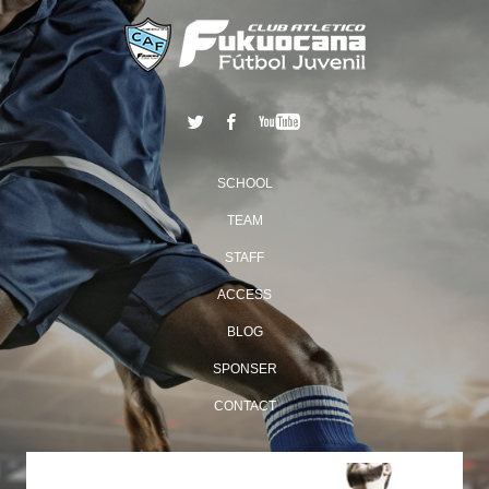
SCHOOL
TEAM
STAFF
ACCESS
BLOG
SPONSER
CONTACT