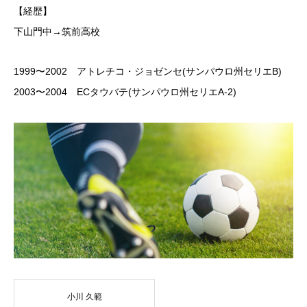
【経歴】
下山門中→筑前高校
1999〜2002 アトレチコ・ジョゼンセ(サンパウロ州セリエB)
2003〜2004 ECタウバテ(サンパウロ州セリエA-2)
小川 久範