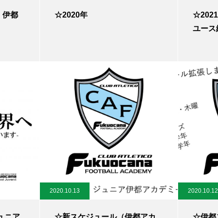
 伊都
☆2020年
☆20
）
ユース
2020.10.13
2020.10.12
ュニア
☆新スケジュール（伊都アカ
☆伊都