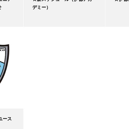
せ
デミー）
ユース