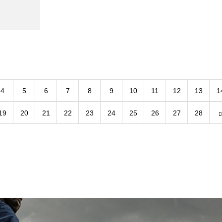
4
5
6
7
8
9
10
11
12
13
1
19
20
21
22
23
24
25
26
27
28