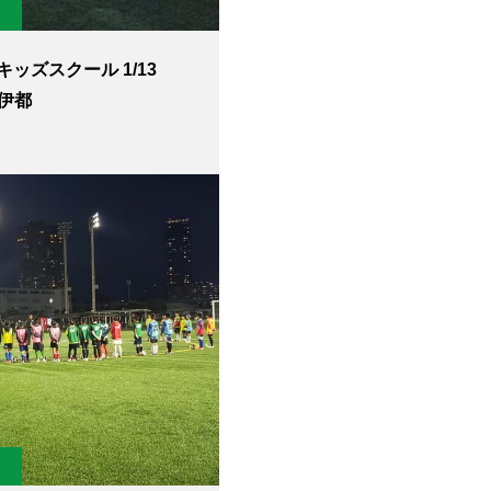
ッズスクール 1/13
P伊都