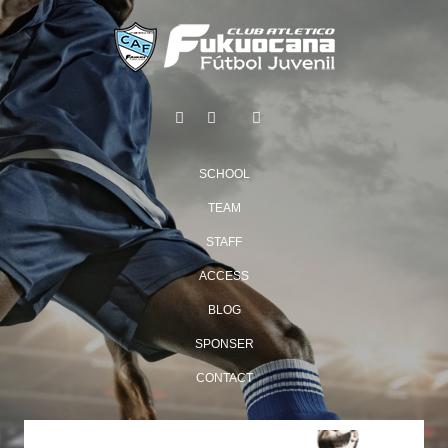
SCHOOL
TEAM
STAFF
ACCESS
BLOG
SPONSER
CONTACT