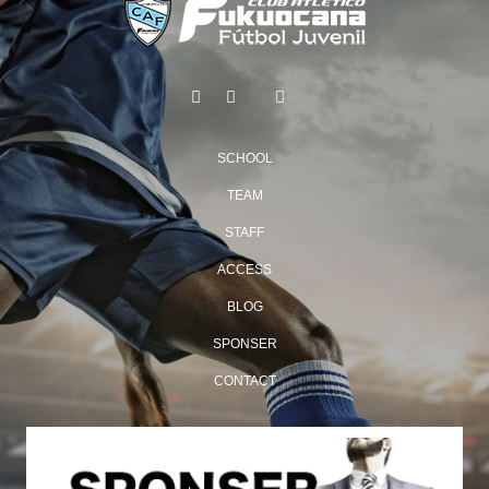
SCHOOL
TEAM
STAFF
ACCESS
BLOG
SPONSER
CONTACT