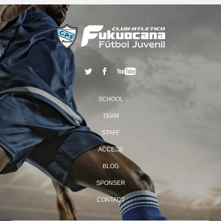
SCHOOL
TEAM
STAFF
ACCESS
BLOG
SPONSER
CONTACT