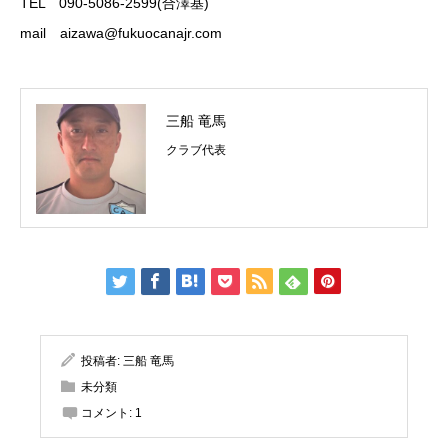
TEL 090-5086-2599(合澤基)
mail
aizawa@fukuocanajr.com
三船 竜馬
クラブ代表
投稿者:
三船 竜馬
未分類
コメント:
1