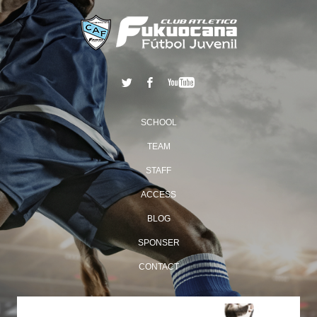
SCHOOL
TEAM
STAFF
ACCESS
BLOG
SPONSER
CONTACT