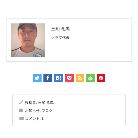
三船 竜馬
クラブ代表
投稿者:
三船 竜馬
お知らせ
,
ブログ
コメント:
1