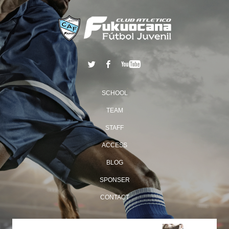
SCHOOL
TEAM
STAFF
ACCESS
BLOG
SPONSER
CONTACT