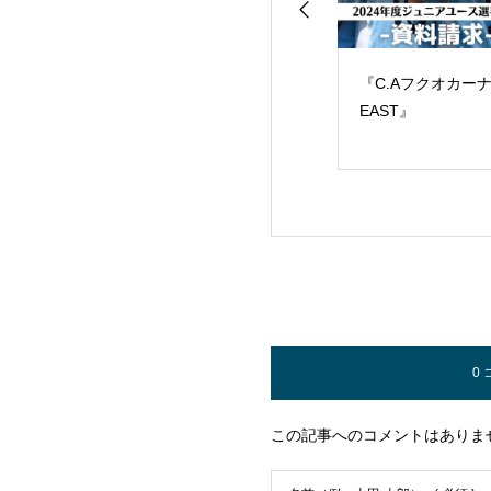
1(火) C.Aフクオ
『C.Aフクオカーナ
【募集】2024年度C
WEST新U-13
EAST』
Fukuocana 新U-1
ーニング体験会
レクション(東エリ
のご案内
0
この記事へのコメントはありま