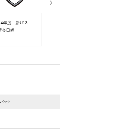
集】2023年度C.A
2023年度 ジュニア
【2次募集スタ
kuocana WEST 新
ユース選手募集
C.Aフクオカー
-13体験練習会のご
WEST新U-13
内
クバック