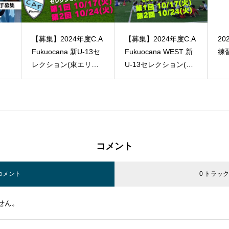
.A
【募集】2024年度C.A
2024年度 新U13
【募
3セ
Fukuocana WEST 新
練習会日程
Fu
ア)
U-13セレクション(西
U
エリア)のご案内
案
コメント
 コメント
0 トラッ
せん。