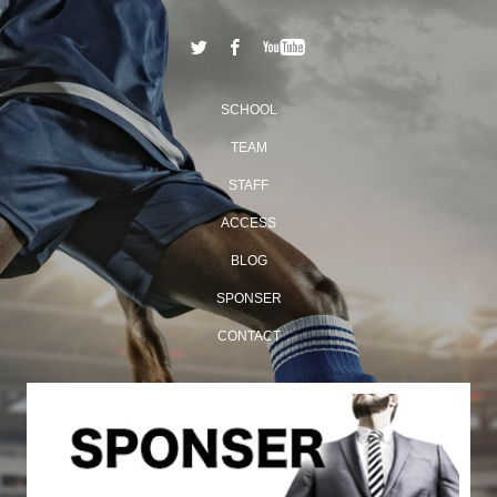
SCHOOL
TEAM
STAFF
ACCESS
BLOG
SPONSER
CONTACT