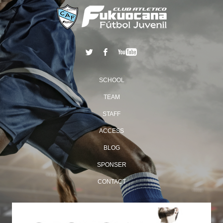
SCHOOL
TEAM
STAFF
ACCESS
BLOG
SPONSER
CONTACT